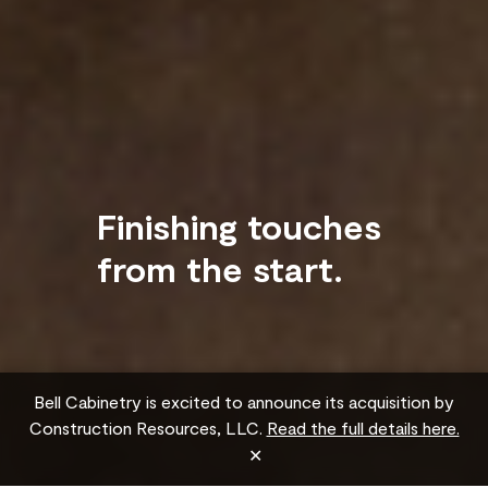
Finishing touches
from the start.
Bell Cabinetry is excited to announce its acquisition by
Construction Resources, LLC.
Read the full details here.
✕